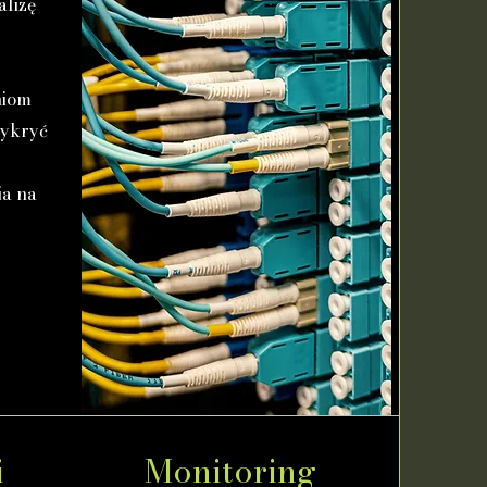
alizę
niom
wykryć
ia na
i
Monitoring