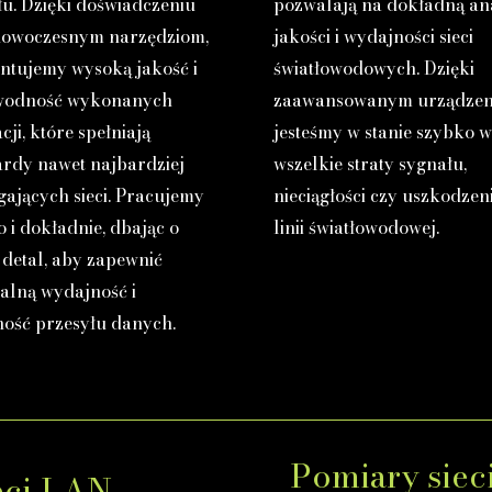
łu. Dzięki doświadczeniu
pozwalają na dokładną an
nowoczesnym narzędziom,
jakości i wydajności sieci
ntujemy wysoką jakość i
światłowodowych. Dzięki
wodność wykonanych
zaawansowanym urządze
acji, które spełniają
jesteśmy w stanie szybko 
ardy nawet najbardziej
wszelkie straty sygnału,
ających sieci. Pracujemy
nieciągłości czy uszkodzen
 i dokładnie, dbając o
linii światłowodowej.
 detal, aby zapewnić
alną wydajność i
ność przesyłu danych.
Pomiary siec
eci LAN