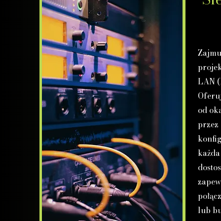
Zajmu
projek
LAN (
Oferu
od ok
przez
konfig
każda 
dostos
zapewn
połąc
lub b