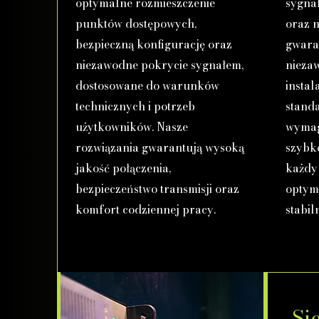
optymalne rozmieszczenie
sygna
punktów dostępowych,
oraz 
bezpieczną konfigurację oraz
gwara
niezawodne pokrycie sygnałem,
nieza
dostosowane do warunków
instal
technicznych i potrzeb
stand
użytkowników. Nasze
wymag
rozwiązania gwarantują wysoką
szybko
jakość połączenia,
każdy
bezpieczeństwo transmisji oraz
optym
komfort codziennej pracy.
stabil
Si