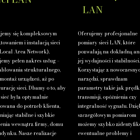
LAN
jemy się kompleksowym
Oferujemy profesjonalne
towaniem i instalacją sieci
pomiary sieci LAN, które
Local Area Network).
pozwalają na dokładną an
jemy pełen zakres usług –
jej wydajności i stabilności
ablowania strukturalnego,
Korzystając z nowoczesny
 montaż urządzeń, aż po
narzędzi, sprawdzam
urację sieci. Dbamy o to, aby
parametry takie jak prędk
sieć była optymalnie
transmisji, opóźnienia czy
owana do potrzeb klienta,
integralność sygnału. Dzię
iając stabilne i szybkie
szczegółowym pomiarom
zenia wewnątrz firmy, domu
możemy szybko zidentyfi
udynku. Nasze realizacje
ewentualne problemy i