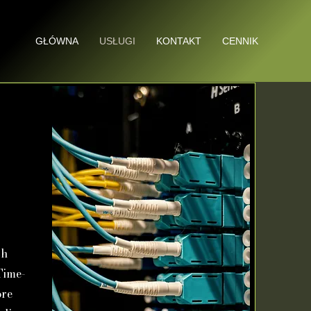
GŁÓWNA
USŁUGI
KONTAKT
CENNIK
ch
Time-
óre