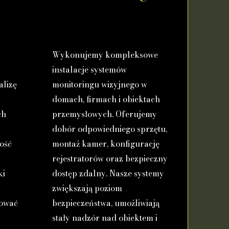
Wykonujemy kompleksowe
instalacje systemów
alizę
monitoringu wizyjnego w
.
domach, firmach i obiektach
ch
przemysłowych. Oferujemy
dobór odpowiedniego sprzętu,
ość
montaż kamer, konfigurację
rejestratorów oraz bezpieczny
ki
dostęp zdalny. Nasze systemy
zwiększają poziom
kować
bezpieczeństwa, umożliwiają
stały nadzór nad obiektem i