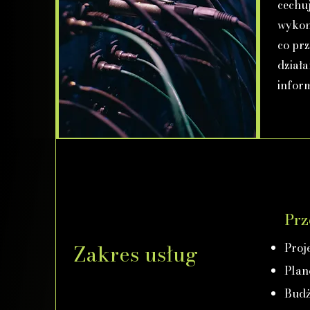
cechuj
wykon
co pr
działa
infor
Prz
Zakres usług
Proj
Plan
Budż