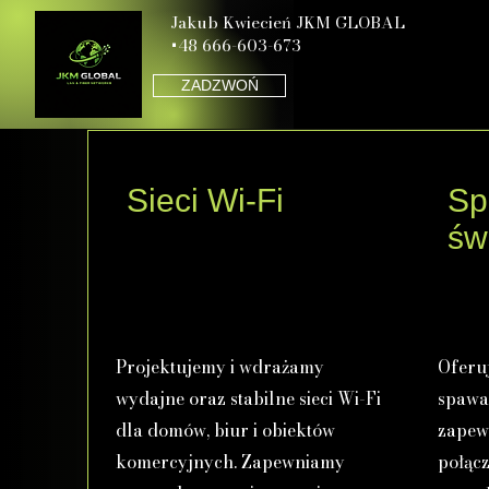
Jakub Kwiecień JKM GLOBAL
+48 666-603-673
ZADZWOŃ
Sieci Wi-Fi
Sp
św
Projektujemy i wdrażamy
Oferu
wydajne oraz stabilne sieci Wi-Fi
spawa
dla domów, biur i obiektów
zapewn
komercyjnych. Zapewniamy
połącz