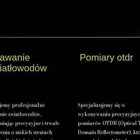
awanie
Pomiary otdr
iatłowodów
jemy profesjonalne
Specjalizujemy się w
nie światłowodów,
wykonywaniu precyzyjny
iając precyzyjne i trwałe
pomiarów OTDR (Optical 
enia o niskich stratach
Domain Reflectometer), kt